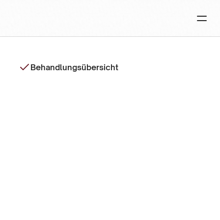
Behandlungsübersicht
Elektrotherapie