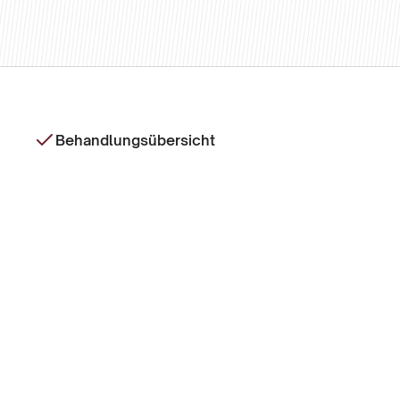
Behandlungsübersicht
Massagetherapie